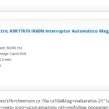
ctric A9K17610 IK60N Interruptor Automático Mag
red: 50/60 Hz
taje: Carril DIN
78.5 mm
m
es/s?k=cheerson cx 10a cx10a&tag=viabaratos-21″ t
=»yes» icon=»icon:amazon» rel=»nofollow noopener