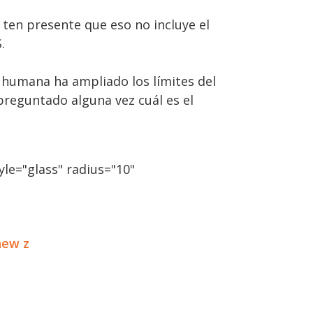
ten presente que eso no incluye el
.
a humana ha ampliado los límites del
 preguntado alguna vez cuál es el
le="glass" radius="10"
new z