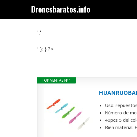
Saltar
Dronesbaratos.info
al
contenido
','
' ); } ?>
TOP VENTAS Nº 1
HUANRUOBAIHUO
Uso: repuesto
Número de mod
40pcs 5 del co
Bien material: E