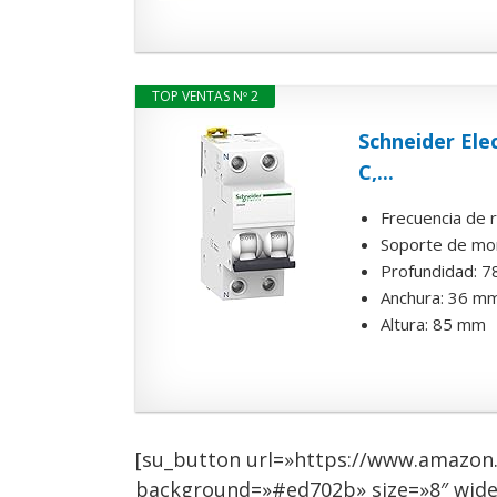
TOP VENTAS Nº 2
Schneider Ele
C,...
Frecuencia de 
Soporte de mon
Profundidad: 
Anchura: 36 m
Altura: 85 mm
[su_button url=»https://www.amazon.
background=»#ed702b» size=»8″ wide