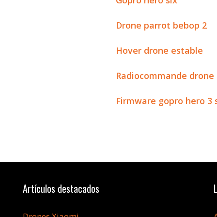
Gopro hero six
Drone parrot bebop 2
Hover drone estable
Radiocommande drone 
Firmware gopro hero 3 s
Artículos destacados
Drones Xiaomi