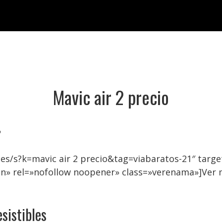
Mavic air 2 precio

es/s?k=mavic air 2 precio&tag=viabaratos-21″ tar
n» rel=»nofollow noopener» class=»verenama»]Ver m
esistibles