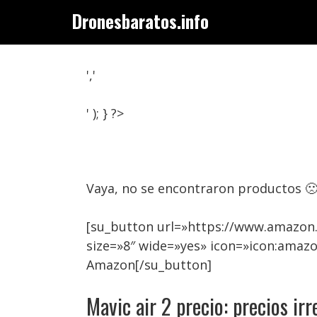
Saltar
Dronesbaratos.info
al
contenido
','
' ); } ?>
Vaya, no se encontraron productos 
[su_button url=»https://www.amazon.
size=»8″ wide=»yes» icon=»icon:amazo
Amazon[/su_button]
Mavic air 2 precio: precios irr