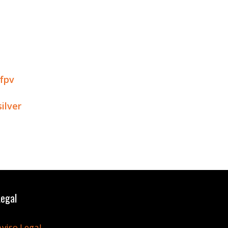
fpv
ilver
Legal
Aviso Legal