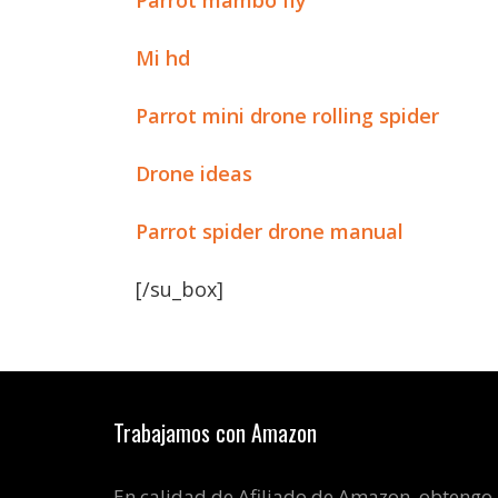
Parrot mambo fly
Mi hd
Parrot mini drone rolling spider
Drone ideas
Parrot spider drone manual
[/su_box]
Trabajamos con Amazon
En calidad de Afiliado de Amazon, obtengo