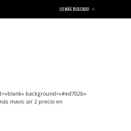
LO MÁS BUSCADO
get=»blank» background=»#ed702b»
ás mavic air 2 precio en