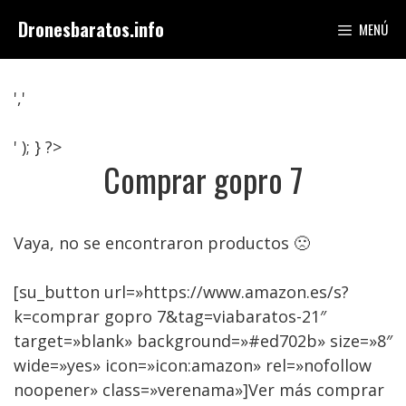
Saltar
Dronesbaratos.info
MENÚ
al
contenido
','
' ); } ?>
Comprar gopro 7
Vaya, no se encontraron productos 🙁
[su_button url=»https://www.amazon.es/s?
k=comprar gopro 7&tag=viabaratos-21″
target=»blank» background=»#ed702b» size=»8″
wide=»yes» icon=»icon:amazon» rel=»nofollow
noopener» class=»verenama»]Ver más comprar