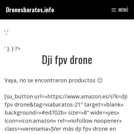
Saltar
Dronesbaratos.info
MENÚ
al
contenido
','
' ); } ?>
Dji fpv drone
Vaya, no se encontraron productos 🙁
[su_button url=»https://www.amazon.es/s?k=dji
fpv drone&tag=viabaratos-21″ target=»blank»
background=»#ed702b» size=»8″ wide=»yes»
icon=»icon:amazon» rel=»nofollow noopener»
class=»verenama»]Ver más dji fpv drone en