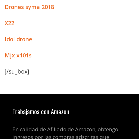
Drones syma 2018
X22
Idol drone
Mjx x101s
[/su_box]
Trabajamos con Amazon
En calidad de Afiliado de Amazon, obtengo
ingresos por las compras adscritas que