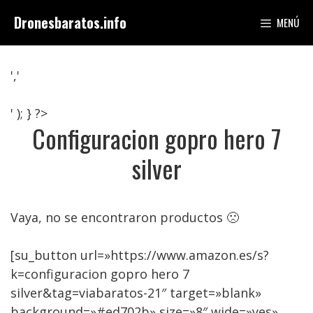
Saltar
Dronesbaratos.info
MENÚ
al
contenido
','
' ); } ?>
Configuracion gopro hero 7
silver
Vaya, no se encontraron productos 🙁
[su_button url=»https://www.amazon.es/s?
k=configuracion gopro hero 7
silver&tag=viabaratos-21″ target=»blank»
background=»#ed702b» size=»8″ wide=»yes»