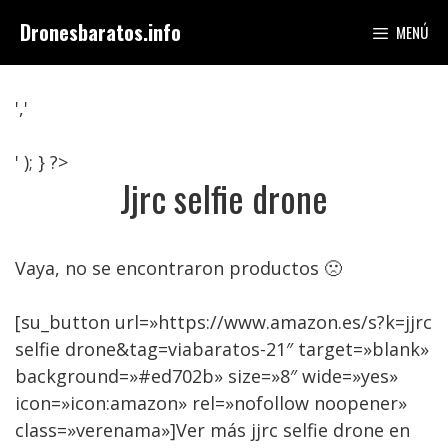
Saltar
Dronesbaratos.info
MENÚ
al
contenido
','
' ); } ?>
Jjrc selfie drone
Vaya, no se encontraron productos 🙁
[su_button url=»https://www.amazon.es/s?k=jjrc
selfie drone&tag=viabaratos-21″ target=»blank»
background=»#ed702b» size=»8″ wide=»yes»
icon=»icon:amazon» rel=»nofollow noopener»
class=»verenama»]Ver más jjrc selfie drone en