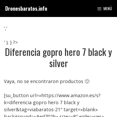
Saltar
Dronesbaratos.info
MENÚ
al
contenido
','
' ); } ?>
Diferencia gopro hero 7 black y
silver
Vaya, no se encontraron productos 🙁
[su_button url=»https://www.amazon.es/s?
k=diferencia gopro hero 7 black y
silver&tag=viabaratos-21″ target=»blank»
background=»#ed702b» size=»8″ wide=»yes»