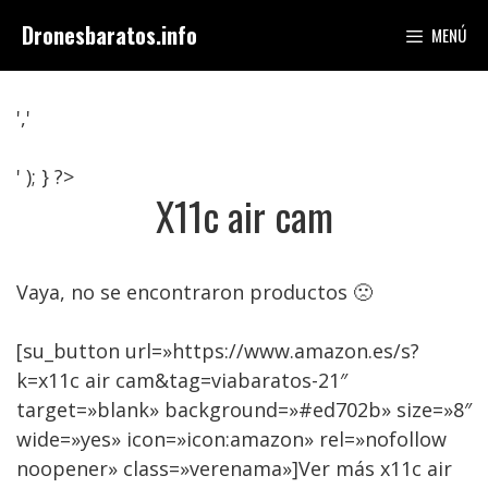
Saltar
Dronesbaratos.info
MENÚ
al
contenido
','
' ); } ?>
X11c air cam
Vaya, no se encontraron productos 🙁
[su_button url=»https://www.amazon.es/s?
k=x11c air cam&tag=viabaratos-21″
target=»blank» background=»#ed702b» size=»8″
wide=»yes» icon=»icon:amazon» rel=»nofollow
noopener» class=»verenama»]Ver más x11c air