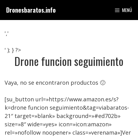
Saltar
Dronesbaratos.info
MENÚ
al
contenido
','
' ); } ?>
Drone funcion seguimiento
Vaya, no se encontraron productos 🙁
[su_button url=»https://www.amazon.es/s?
k=drone funcion seguimiento&tag=viabaratos-
21″ target=»blank» background=»#ed702b»
size=»8″ wide=»yes» icon=»icon:amazon»
rel=»nofollow noopener» class=»verenama»]Ver