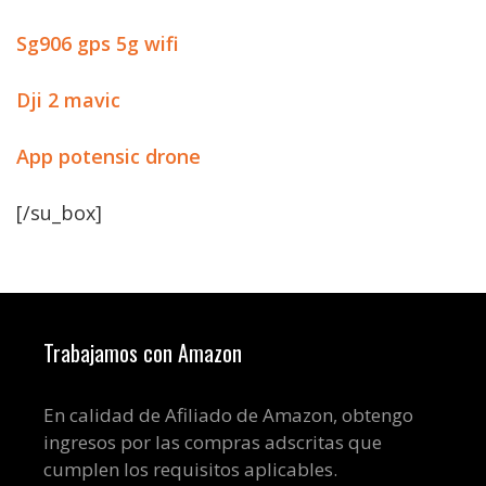
Sg906 gps 5g wifi
Dji 2 mavic
App potensic drone
[/su_box]
Trabajamos con Amazon
En calidad de Afiliado de Amazon, obtengo
ingresos por las compras adscritas que
cumplen los requisitos aplicables.