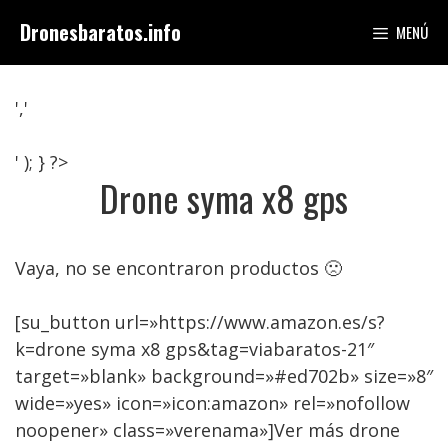
Saltar
Dronesbaratos.info
MENÚ
al
contenido
','
' ); } ?>
Drone syma x8 gps
Vaya, no se encontraron productos 🙁
[su_button url=»https://www.amazon.es/s?
k=drone syma x8 gps&tag=viabaratos-21″
target=»blank» background=»#ed702b» size=»8″
wide=»yes» icon=»icon:amazon» rel=»nofollow
noopener» class=»verenama»]Ver más drone