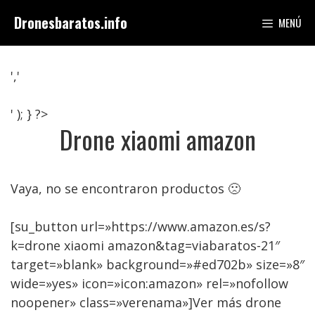
Saltar
Dronesbaratos.info
MENÚ
al
contenido
','
' ); } ?>
Drone xiaomi amazon
Vaya, no se encontraron productos 🙁
[su_button url=»https://www.amazon.es/s?
k=drone xiaomi amazon&tag=viabaratos-21″
target=»blank» background=»#ed702b» size=»8″
wide=»yes» icon=»icon:amazon» rel=»nofollow
noopener» class=»verenama»]Ver más drone