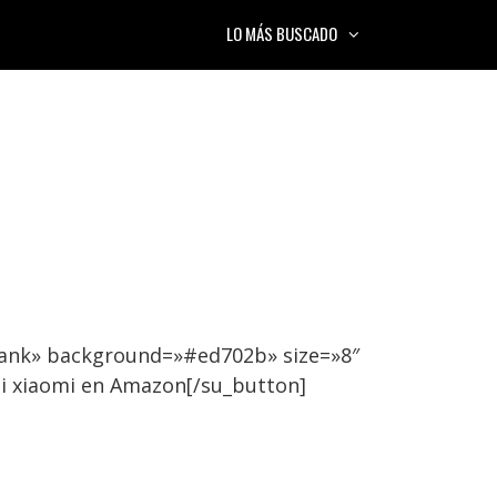
LO MÁS BUSCADO
lank» background=»#ed702b» size=»8″
i xiaomi en Amazon[/su_button]