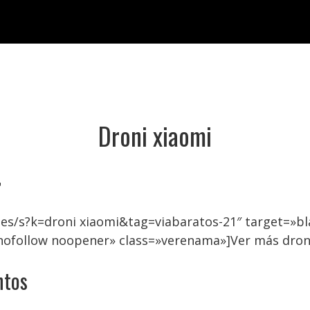
Droni xiaomi

es/s?k=droni xiaomi&tag=viabaratos-21″ target=»b
nofollow noopener» class=»verenama»]Ver más dron
ntos