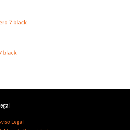
ero 7 black
7 black
Legal
Aviso Legal