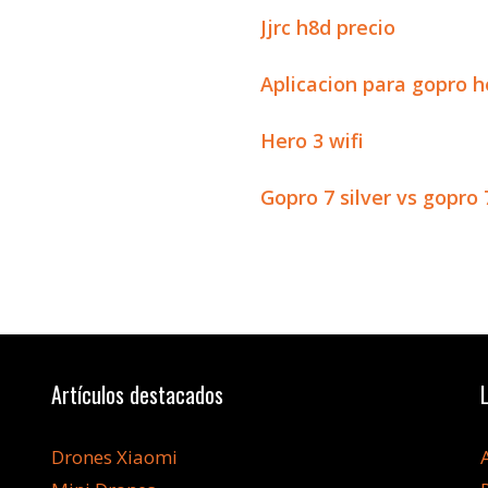
Jjrc h8d precio
Aplicacion para gopro h
Hero 3 wifi
Gopro 7 silver vs gopro 
Artículos destacados
Drones Xiaomi