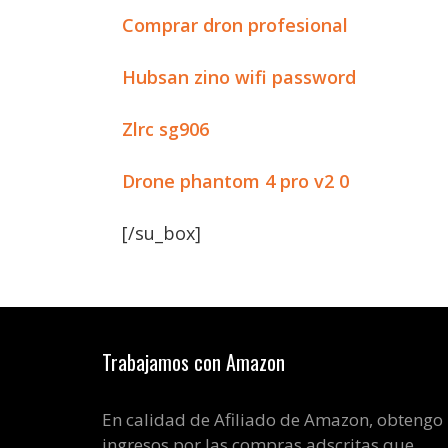
Comprar dron profesional
Hubsan zino wifi password
Zlrc sg906
Drone phantom 4 pro v2 0
[/su_box]
Trabajamos con Amazon
En calidad de Afiliado de Amazon, obtengo
ingresos por las compras adscritas que