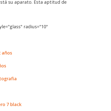
tá su aparato. Esta aptitud de
le="glass" radius="10"
2 años
ños
tografia
ro 7 black