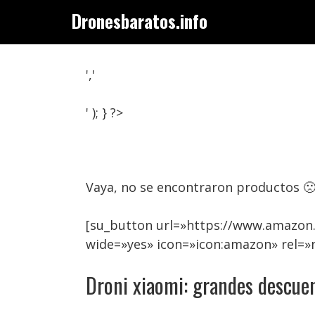
Saltar
Dronesbaratos.info
al
contenido
','
' ); } ?>
Vaya, no se encontraron productos 
[su_button url=»https://www.amazon.
wide=»yes» icon=»icon:amazon» rel=»
Droni xiaomi: grandes descue