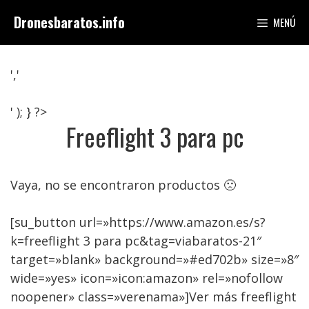
Saltar
Dronesbaratos.info
MENÚ
al
contenido
','
' ); } ?>
Freeflight 3 para pc
Vaya, no se encontraron productos 🙁
[su_button url=»https://www.amazon.es/s?
k=freeflight 3 para pc&tag=viabaratos-21″
target=»blank» background=»#ed702b» size=»8″
wide=»yes» icon=»icon:amazon» rel=»nofollow
noopener» class=»verenama»]Ver más freeflight