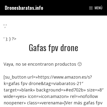
Saltar
Dronesbaratos.info
MENÚ
al
contenido
','
' ); } ?>
Gafas fpv drone
Vaya, no se encontraron productos 🙁
[su_button url=»https://www.amazon.es/s?
k=gafas fpv drone&tag=viabaratos-21″
target=»blank» background=»#ed702b» size=»8″
wide=»yes» icon=»icon:amazon» rel=»nofollow
noopener» class=»verenama»]Ver más gafas fpv