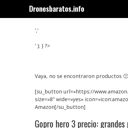
Saltar
Dronesbaratos.info
al
contenido
','
' ); } ?>
Vaya, no se encontraron productos 
[su_button url=»https://www.amazon
size=»8″ wide=»yes» icon=»icon:amaz
Amazon[/su_button]
Gopro hero 3 precio: grandes 