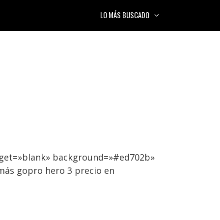
LO MÁS BUSCADO
arget=»blank» background=»#ed702b»
más gopro hero 3 precio en