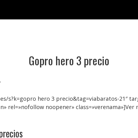
Gopro hero 3 precio

.es/s?k=gopro hero 3 precio&tag=viabaratos-21″ t
on» rel=»nofollow noopener» class=»verenama»]Ver 
precios