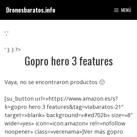
Saltar
Dronesbaratos.info
MENÚ
al
contenido
','
' ); } ?>
Gopro hero 3 features
Vaya, no se encontraron productos 🙁
[su_button url=»https://www.amazon.es/s?
k=gopro hero 3 features&tag=viabaratos-21″
target=»blank» background=»#ed702b» size=»8″
wide=»yes» icon=»icon:amazon» rel=»nofollow
noopener» class=»verenama»]Ver más gopro