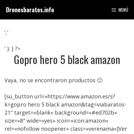
Saltar
Dronesbaratos.info
MENÚ
al
contenido
','
' ); } ?>
Gopro hero 5 black amazon
Vaya, no se encontraron productos 🙁
[su_button url=»https://www.amazon.es/s?
k=gopro hero 5 black amazon&tag=viabaratos-
21″ target=»blank» background=»#ed702b»
size=»8″ wide=»yes» icon=»icon:amazon»
rel=»nofollow noopener» class=»verenama»]Ver