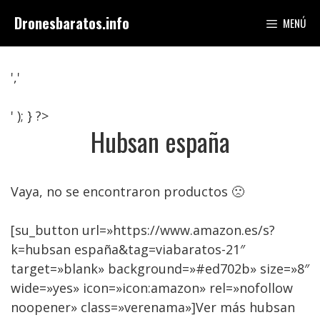
Saltar
Dronesbaratos.info
MENÚ
al
contenido
','
' ); } ?>
Hubsan españa
Vaya, no se encontraron productos 🙁
[su_button url=»https://www.amazon.es/s?
k=hubsan españa&tag=viabaratos-21″
target=»blank» background=»#ed702b» size=»8″
wide=»yes» icon=»icon:amazon» rel=»nofollow
noopener» class=»verenama»]Ver más hubsan