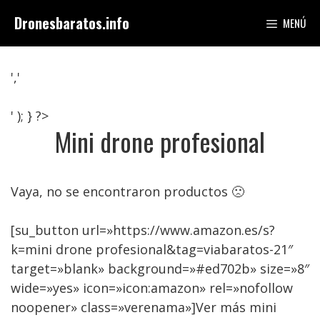
Saltar
Dronesbaratos.info
MENÚ
al
contenido
','
' ); } ?>
Mini drone profesional
Vaya, no se encontraron productos 🙁
[su_button url=»https://www.amazon.es/s?
k=mini drone profesional&tag=viabaratos-21″
target=»blank» background=»#ed702b» size=»8″
wide=»yes» icon=»icon:amazon» rel=»nofollow
noopener» class=»verenama»]Ver más mini