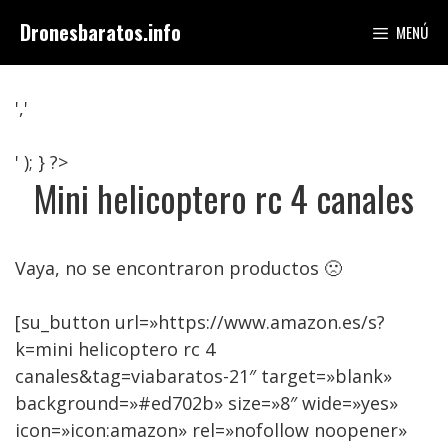
Saltar
Dronesbaratos.info
MENÚ
al
contenido
','
' ); } ?>
Mini helicoptero rc 4 canales
Vaya, no se encontraron productos 🙁
[su_button url=»https://www.amazon.es/s?
k=mini helicoptero rc 4
canales&tag=viabaratos-21″ target=»blank»
background=»#ed702b» size=»8″ wide=»yes»
icon=»icon:amazon» rel=»nofollow noopener»