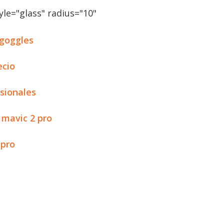
le="glass" radius="10"
 goggles
ecio
sionales
 mavic 2 pro
 pro