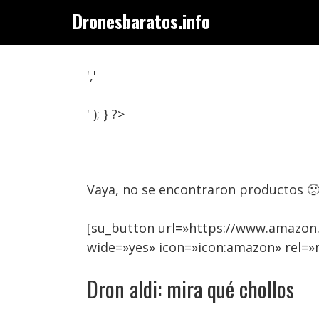
Saltar
Dronesbaratos.info
al
contenido
','
' ); } ?>
Vaya, no se encontraron productos 
[su_button url=»https://www.amazon.
wide=»yes» icon=»icon:amazon» rel=»
Dron aldi: mira qué chollos