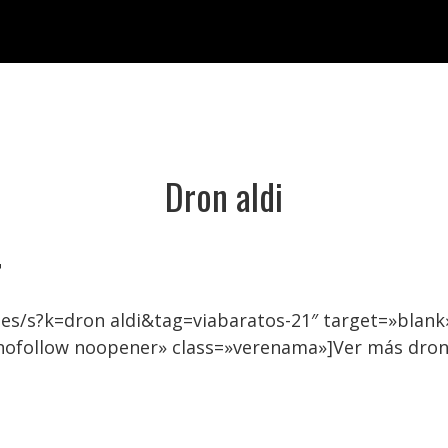
Dron aldi

es/s?k=dron aldi&tag=viabaratos-21″ target=»blan
nofollow noopener» class=»verenama»]Ver más dron