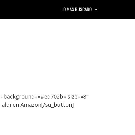
LO MÁS BUSCADO
k» background=»#ed702b» size=»8″
 aldi en Amazon[/su_button]