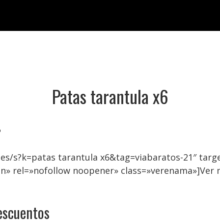
Patas tarantula x6

.es/s?k=patas tarantula x6&tag=viabaratos-21″ ta
on» rel=»nofollow noopener» class=»verenama»]Ver 
escuentos