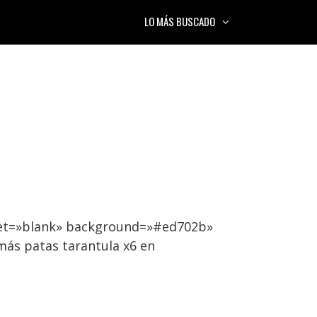
LO MÁS BUSCADO
rget=»blank» background=»#ed702b»
más patas tarantula x6 en