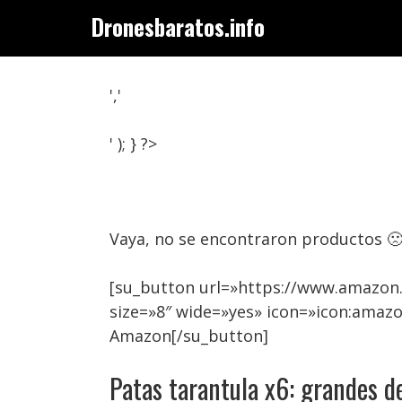
Saltar
Dronesbaratos.info
al
contenido
','
' ); } ?>
Vaya, no se encontraron productos 
[su_button url=»https://www.amazon
size=»8″ wide=»yes» icon=»icon:amaz
Amazon[/su_button]
Patas tarantula x6: grandes d