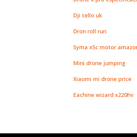
Dji tello uk
Dron roll run
Syma x5c motor amazo
Mini drone jumping
Xiaomi mi drone price
Eachine wizard x220hv