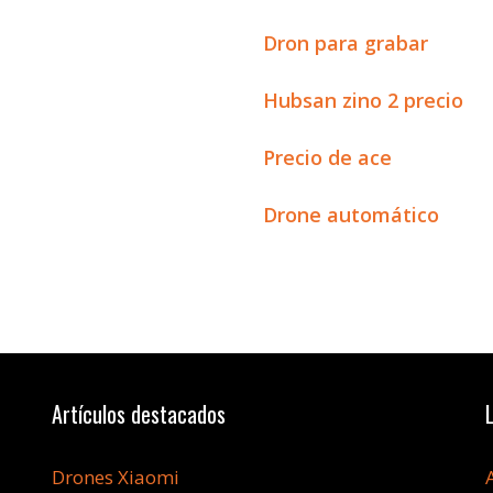
Dron para grabar
Hubsan zino 2 precio
Precio de ace
Drone automático
Artículos destacados
Drones Xiaomi