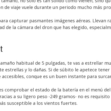
 tamaño, no sólo es tan sólido como vienen, sino qu
n de viaje vuele durante un periodo mucho más prol
 para capturar pasmantes imágenes aéreas. Llevan r
idad de la cámara del dron que has elegido, especial
t
tamaño habitual de 5 pulgadas, te vas a estrellar m
 te estrellas y lo dañas. Si de súbito le apetece ten
accesibles, conque es un buen instante para surcar 
s comprobar el estado de la batería en el menú del
Gracias a su ligero peso -249 gramos- no es requisito 
ás susceptible a los vientos fuertes.