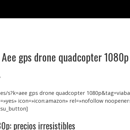
Aee gps drone quadcopter 1080p

.es/s?k=aee gps drone quadcopter 1080p&tag=viaba
=»yes» icon=»icon:amazon» rel=»nofollow noopener
/su_button]
p: precios irresistibles