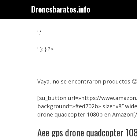
Saltar
Dronesbaratos.info
al
contenido
','
' ); } ?>
Vaya, no se encontraron productos 
[su_button url=»https://www.amazon
background=»#ed702b» size=»8″ wide
drone quadcopter 1080p en Amazon[
Aee gps drone quadcopter 1080