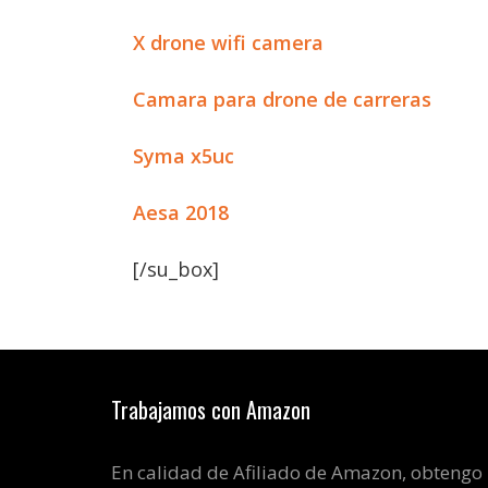
X drone wifi camera
Camara para drone de carreras
Syma x5uc
Aesa 2018
[/su_box]
Trabajamos con Amazon
En calidad de Afiliado de Amazon, obtengo