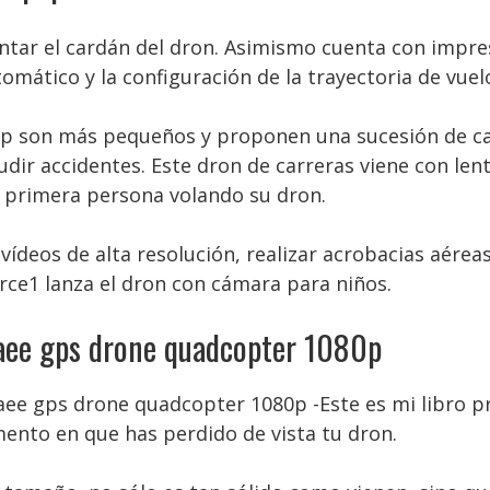
ontar el cardán del dron. Asimismo cuenta con impr
ático y la configuración de la trayectoria de vuel
p son más pequeños y proponen una sucesión de car
ludir accidentes. Este dron de carreras viene con len
 primera persona volando su dron.
vídeos de alta resolución, realizar acrobacias aére
orce1 lanza el dron con cámara para niños.
aee gps drone quadcopter 1080p
 aee gps drone quadcopter 1080p -Este es mi libro p
ento en que has perdido de vista tu dron.