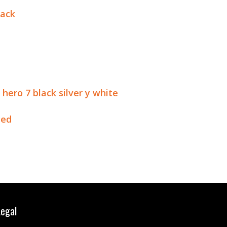
lack
hero 7 black silver y white
ced
Legal