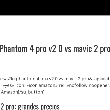
Phantom 4 pro v2 0 vs mavic 2 pr

es/s?k=phantom 4 pro v2 0 vs mavic 2 pro&tag=viab
=»yes» icon=»icon:amazon» rel=»nofollow noopener
n Amazon[/su_button]
2 pro: grandes precios