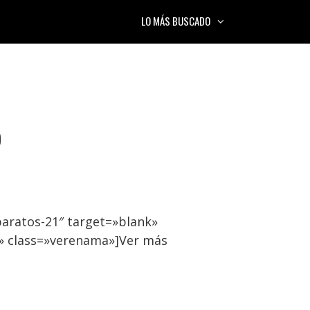
LO MÁS BUSCADO
o
aratos-21″ target=»blank»
» class=»verenama»]Ver más