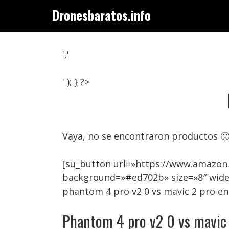
Saltar
Dronesbaratos.info
al
contenido
','
' ); } ?>
Vaya, no se encontraron productos 
[su_button url=»https://www.amazon.
background=»#ed702b» size=»8″ wide
phantom 4 pro v2 0 vs mavic 2 pro e
Phantom 4 pro v2 0 vs mavic 