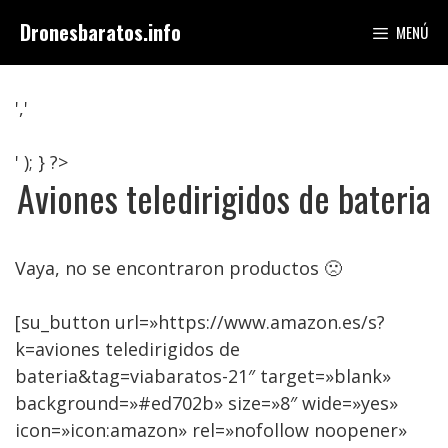
Saltar
Dronesbaratos.info
MENÚ
al
contenido
','
' ); } ?>
Aviones teledirigidos de bateria
Vaya, no se encontraron productos 🙁
[su_button url=»https://www.amazon.es/s?
k=aviones teledirigidos de
bateria&tag=viabaratos-21″ target=»blank»
background=»#ed702b» size=»8″ wide=»yes»
icon=»icon:amazon» rel=»nofollow noopener»