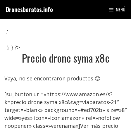
Saltar
Dronesbaratos.info
MENÚ
al
contenido
','
' ); } ?>
Precio drone syma x8c
Vaya, no se encontraron productos 🙁
[su_button url=»https://www.amazon.es/s?
k=precio drone syma x8c&tag=viabaratos-21″
target=»blank» background=»#ed702b» size=»8″
wide=»yes» icon=»icon:amazon» rel=»nofollow
noopener» class=»verenama»]Ver más precio