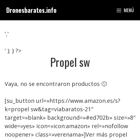
Saltar
Dronesbaratos.info
MENÚ
al
contenido
','
' ); } ?>
Propel sw
Vaya, no se encontraron productos 🙁
[su_button url=»https://www.amazon.es/s?
k=propel sw&tag=viabaratos-21″
target=»blank» background=»#ed702b» size=»8″
wide=»yes» icon=»icon:amazon» rel=»nofollow
noopener» class=»verenama»]Ver más propel