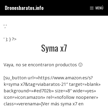
Saltar
Dronesbaratos.info
MENÚ
al
contenido
','
' ); } ?>
Syma x7
Vaya, no se encontraron productos 🙁
[su_button url=»https://www.amazon.es/s?
k=syma x7&tag=viabaratos-21″ target=»blank»
background=»#ed702b» size=»8″ wide=»yes»
icon=»icon:amazon» rel=»nofollow noopener»
class=»verenama»]Ver más syma x7 en