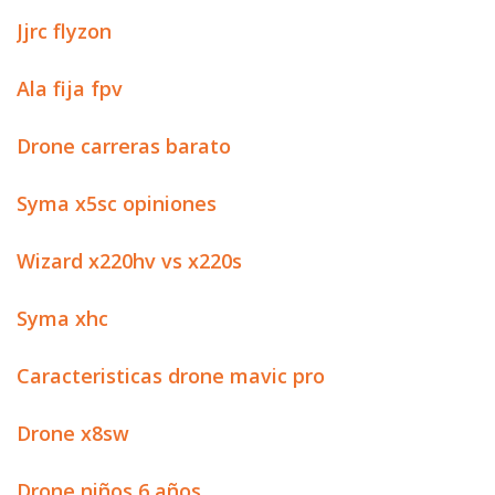
Jjrc flyzon
Ala fija fpv
Drone carreras barato
Syma x5sc opiniones
Wizard x220hv vs x220s
Syma xhc
Caracteristicas drone mavic pro
Drone x8sw
Drone niños 6 años