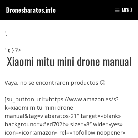
Saltar
Dronesbaratos.info
MENÚ
al
contenido
','
' ); } ?>
Xiaomi mitu mini drone manual
Vaya, no se encontraron productos 🙁
[su_button url=»https://www.amazon.es/s?
k=xiaomi mitu mini drone
manual&tag=viabaratos-21″ target=»blank»
background=»#ed702b» size=»8″ wide=»yes»
icon=»icon:amazon» rel=»nofollow noopener»