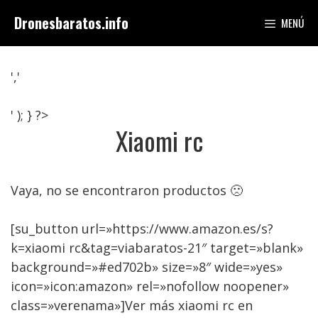
Saltar
Dronesbaratos.info
MENÚ
al
contenido
','
' ); } ?>
Xiaomi rc
Vaya, no se encontraron productos 🙁
[su_button url=»https://www.amazon.es/s?
k=xiaomi rc&tag=viabaratos-21″ target=»blank»
background=»#ed702b» size=»8″ wide=»yes»
icon=»icon:amazon» rel=»nofollow noopener»
class=»verenama»]Ver más xiaomi rc en