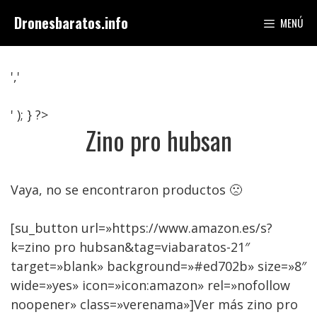
Saltar
Dronesbaratos.info
MENÚ
al
contenido
','
' ); } ?>
Zino pro hubsan
Vaya, no se encontraron productos 🙁
[su_button url=»https://www.amazon.es/s?
k=zino pro hubsan&tag=viabaratos-21″
target=»blank» background=»#ed702b» size=»8″
wide=»yes» icon=»icon:amazon» rel=»nofollow
noopener» class=»verenama»]Ver más zino pro