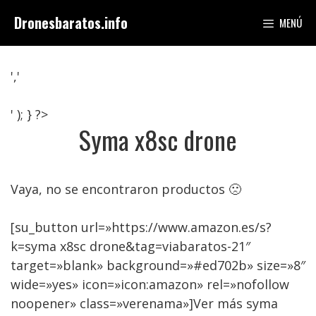
Saltar
Dronesbaratos.info
MENÚ
al
contenido
','
' ); } ?>
Syma x8sc drone
Vaya, no se encontraron productos 🙁
[su_button url=»https://www.amazon.es/s?
k=syma x8sc drone&tag=viabaratos-21″
target=»blank» background=»#ed702b» size=»8″
wide=»yes» icon=»icon:amazon» rel=»nofollow
noopener» class=»verenama»]Ver más syma