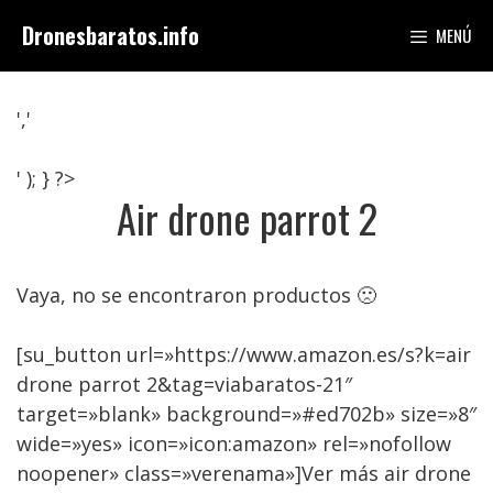
Saltar
Dronesbaratos.info
MENÚ
al
contenido
','
' ); } ?>
Air drone parrot 2
Vaya, no se encontraron productos 🙁
[su_button url=»https://www.amazon.es/s?k=air
drone parrot 2&tag=viabaratos-21″
target=»blank» background=»#ed702b» size=»8″
wide=»yes» icon=»icon:amazon» rel=»nofollow
noopener» class=»verenama»]Ver más air drone