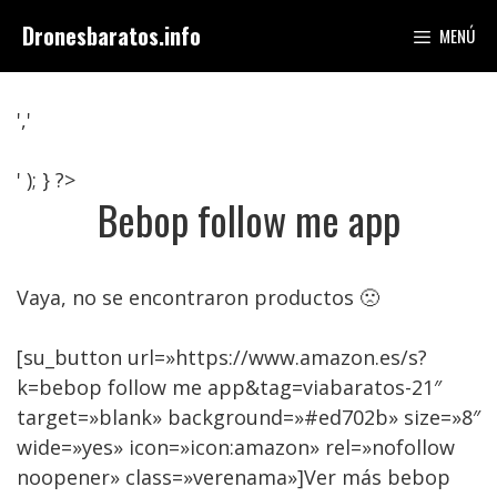
Saltar
Dronesbaratos.info
MENÚ
al
contenido
','
' ); } ?>
Bebop follow me app
Vaya, no se encontraron productos 🙁
[su_button url=»https://www.amazon.es/s?
k=bebop follow me app&tag=viabaratos-21″
target=»blank» background=»#ed702b» size=»8″
wide=»yes» icon=»icon:amazon» rel=»nofollow
noopener» class=»verenama»]Ver más bebop