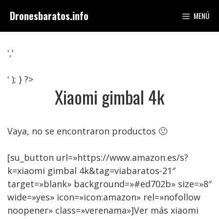
Saltar
Dronesbaratos.info
MENÚ
al
contenido
','
' ); } ?>
Xiaomi gimbal 4k
Vaya, no se encontraron productos 🙁
[su_button url=»https://www.amazon.es/s?
k=xiaomi gimbal 4k&tag=viabaratos-21″
target=»blank» background=»#ed702b» size=»8″
wide=»yes» icon=»icon:amazon» rel=»nofollow
noopener» class=»verenama»]Ver más xiaomi