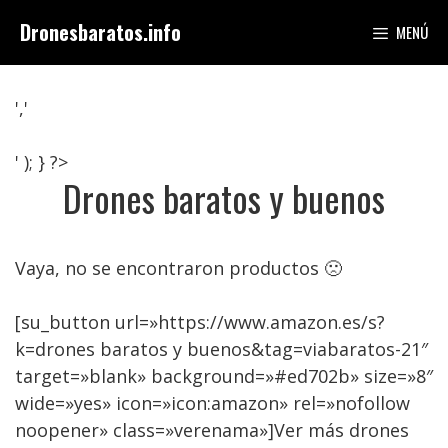
Saltar
Dronesbaratos.info
MENÚ
al
contenido
','
' ); } ?>
Drones baratos y buenos
Vaya, no se encontraron productos 🙁
[su_button url=»https://www.amazon.es/s?
k=drones baratos y buenos&tag=viabaratos-21″
target=»blank» background=»#ed702b» size=»8″
wide=»yes» icon=»icon:amazon» rel=»nofollow
noopener» class=»verenama»]Ver más drones