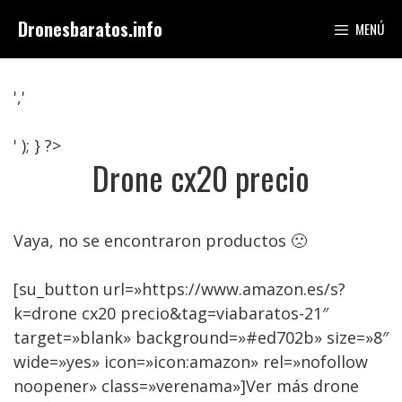
Saltar
Dronesbaratos.info
MENÚ
al
contenido
','
' ); } ?>
Drone cx20 precio
Vaya, no se encontraron productos 🙁
[su_button url=»https://www.amazon.es/s?
k=drone cx20 precio&tag=viabaratos-21″
target=»blank» background=»#ed702b» size=»8″
wide=»yes» icon=»icon:amazon» rel=»nofollow
noopener» class=»verenama»]Ver más drone