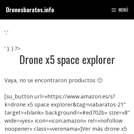
Saltar
Dronesbaratos.info
MENÚ
al
contenido
','
' ); } ?>
Drone x5 space explorer
Vaya, no se encontraron productos 🙁
[su_button url=»https://www.amazon.es/s?
k=drone x5 space explorer&tag=viabaratos-21″
target=»blank» background=»#ed702b» size=»8″
wide=»yes» icon=»icon:amazon» rel=»nofollow
noopener» class=»verenama»]Ver más drone x5