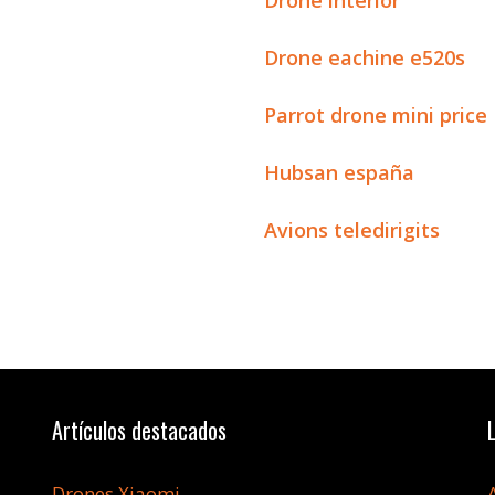
Drone interior
Drone eachine e520s
Parrot drone mini price
Hubsan españa
Avions teledirigits
Artículos destacados
Drones Xiaomi