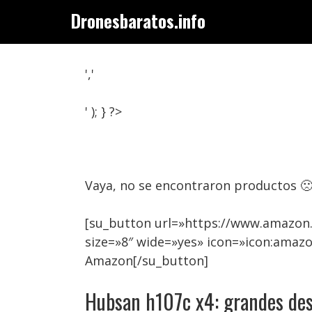
Saltar
Dronesbaratos.info
al
contenido
','
' ); } ?>
Vaya, no se encontraron productos 
[su_button url=»https://www.amazon
size=»8″ wide=»yes» icon=»icon:amaz
Amazon[/su_button]
Hubsan h107c x4: grandes de