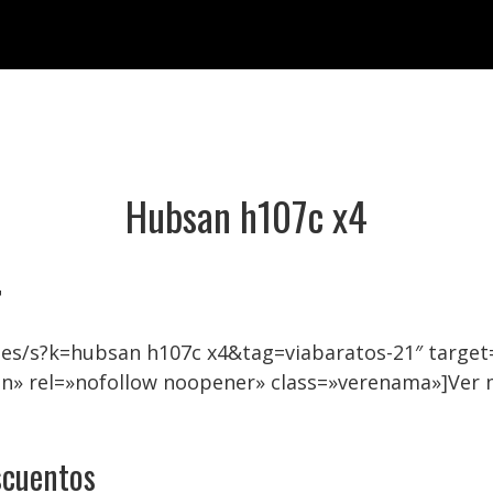
Hubsan h107c x4

.es/s?k=hubsan h107c x4&tag=viabaratos-21″ targ
on» rel=»nofollow noopener» class=»verenama»]Ver
scuentos