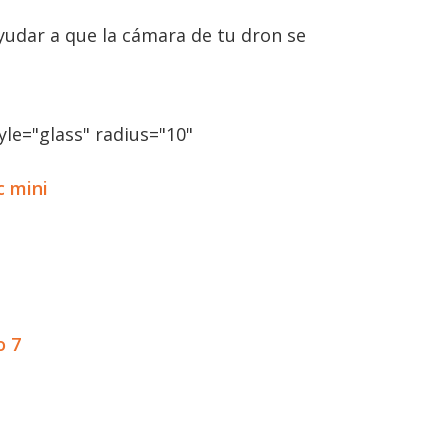
ayudar a que la cámara de tu dron se
le="glass" radius="10"
c mini
o 7