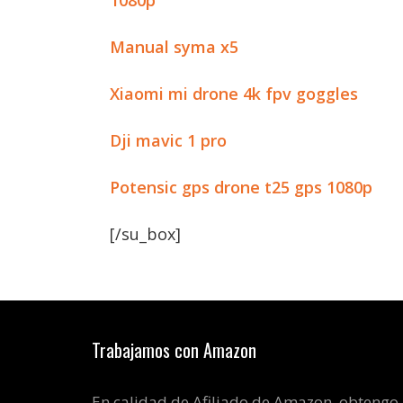
1080p
Manual syma x5
Xiaomi mi drone 4k fpv goggles
Dji mavic 1 pro
Potensic gps drone t25 gps 1080p
[/su_box]
Trabajamos con Amazon
En calidad de Afiliado de Amazon, obtengo