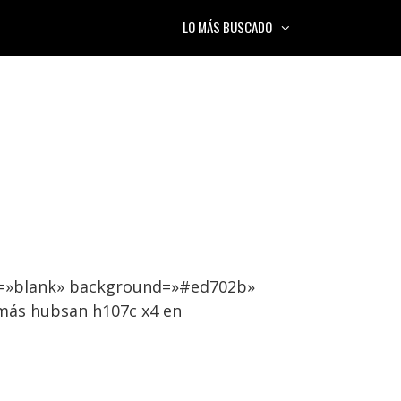
LO MÁS BUSCADO
et=»blank» background=»#ed702b»
 más hubsan h107c x4 en