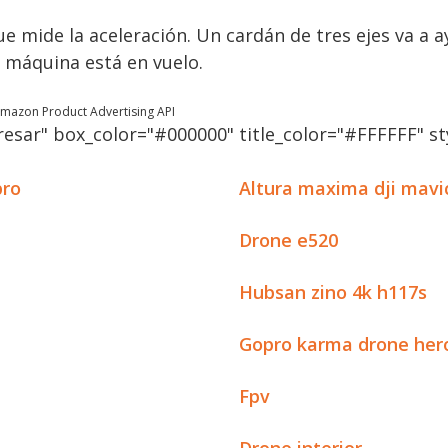
e mide la aceleración. Un cardán de tres ejes va a 
 máquina está en vuelo.
 Amazon Product Advertising API
esar" box_color="#000000" title_color="#FFFFFF" sty
pro
Altura maxima dji mavi
Drone e520
Hubsan zino 4k h117s
Gopro karma drone her
Fpv