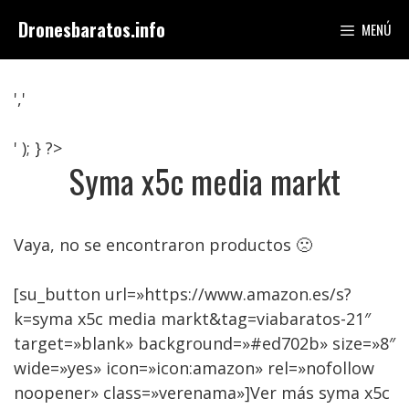
Saltar
Dronesbaratos.info
MENÚ
al
contenido
','
' ); } ?>
Syma x5c media markt
Vaya, no se encontraron productos 🙁
[su_button url=»https://www.amazon.es/s?
k=syma x5c media markt&tag=viabaratos-21″
target=»blank» background=»#ed702b» size=»8″
wide=»yes» icon=»icon:amazon» rel=»nofollow
noopener» class=»verenama»]Ver más syma x5c