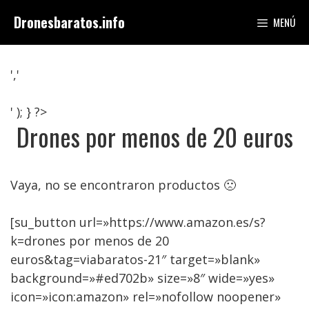
Saltar
Dronesbaratos.info
MENÚ
al
contenido
','
' ); } ?>
Drones por menos de 20 euros
Vaya, no se encontraron productos 🙁
[su_button url=»https://www.amazon.es/s?
k=drones por menos de 20
euros&tag=viabaratos-21″ target=»blank»
background=»#ed702b» size=»8″ wide=»yes»
icon=»icon:amazon» rel=»nofollow noopener»