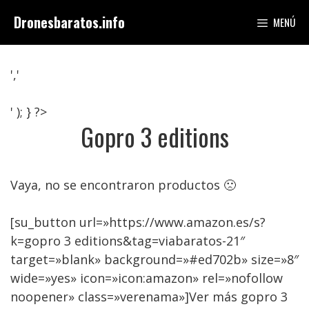
Saltar
Dronesbaratos.info
MENÚ
al
contenido
','
' ); } ?>
Gopro 3 editions
Vaya, no se encontraron productos 🙁
[su_button url=»https://www.amazon.es/s?
k=gopro 3 editions&tag=viabaratos-21″
target=»blank» background=»#ed702b» size=»8″
wide=»yes» icon=»icon:amazon» rel=»nofollow
noopener» class=»verenama»]Ver más gopro 3