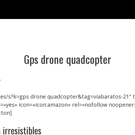
Gps drone quadcopter

.es/s?k=gps drone quadcopter&tag=viabaratos-21″ 
=»yes» icon=»icon:amazon» rel=»nofollow noopener
tton]
irresistibles