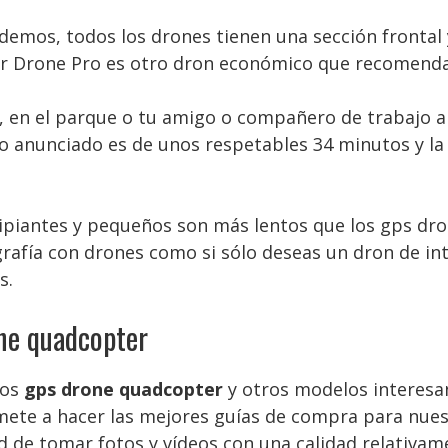
mos, todos los drones tienen una sección frontal y
Air Drone Pro es otro dron económico que recomend
ón, en el parque o tu amigo o compañero de trabajo a
lo anunciado es de unos respetables 34 minutos y la
piantes y pequeños son más lentos que los gps dro
rafía con drones como si sólo deseas un dron de inte
s.
one quadcopter
vos
gps drone quadcopter
y otros modelos interesan
te a hacer las mejores guías de compra para nuestr
 de tomar fotos y vídeos con una calidad relativam