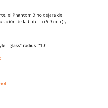
te, el Phantom 3 no dejará de
ación de la batería (6-9 min.) y
le="glass" radius="10"
0
ñol