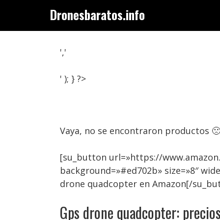
Saltar
Dronesbaratos.info
al
contenido
','
' ); } ?>
Vaya, no se encontraron productos 
[su_button url=»https://www.amazon
background=»#ed702b» size=»8″ wide
drone quadcopter en Amazon[/su_bu
Gps drone quadcopter: precios 