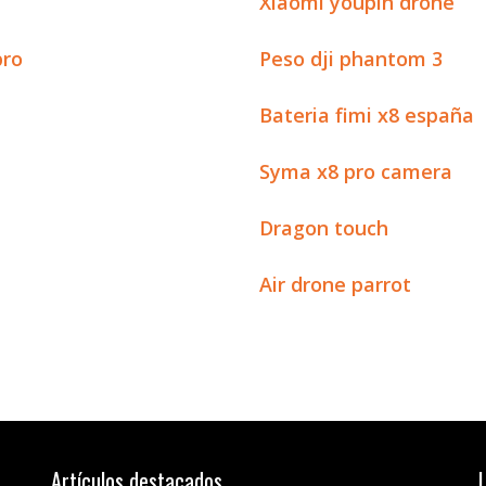
Xiaomi youpin drone
pro
Peso dji phantom 3
Bateria fimi x8 españa
Syma x8 pro camera
Dragon touch
Air drone parrot
Artículos destacados