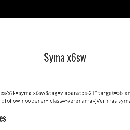
Syma x6sw

.es/s?k=syma x6sw&tag=viabaratos-21″ target=»bla
»nofollow noopener» class=»verenama»]Ver más sym
es