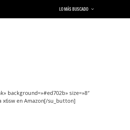
LO MÁS BUSCADO
nk» background=»#ed702b» size=»8″
a x6sw en Amazon[/su_button]