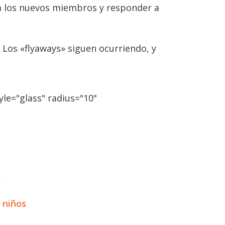
a los nuevos miembros y responder a
Los «flyaways» siguen ocurriendo, y
le="glass" radius="10"
s
 niños