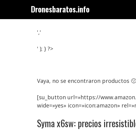
Saltar
Dronesbaratos.info
al
contenido
','
' ); } ?>
Vaya, no se encontraron productos 
[su_button url=»https://www.amazon
wide=»yes» icon=»icon:amazon» rel=
Syma x6sw: precios irresistibl