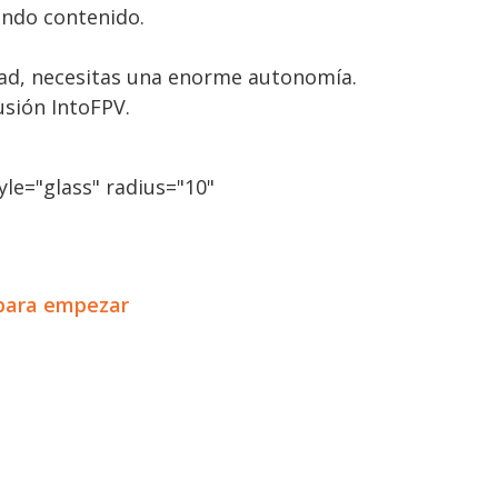
ando contenido.
idad, necesitas una enorme autonomía.
usión IntoFPV.
le="glass" radius="10"
 para empezar