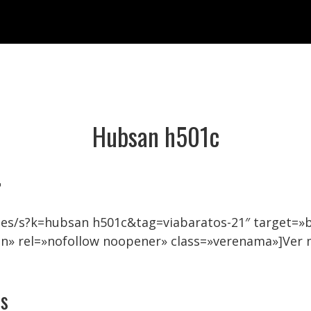
Hubsan h501c

.es/s?k=hubsan h501c&tag=viabaratos-21″ target=
on» rel=»nofollow noopener» class=»verenama»]Ver
os