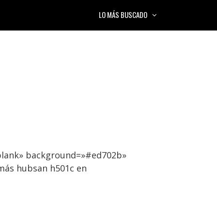
LO MÁS BUSCADO
»blank» background=»#ed702b»
 más hubsan h501c en