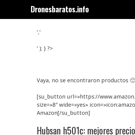
Saltar
Dronesbaratos.info
al
contenido
','
' ); } ?>
Vaya, no se encontraron productos 
[su_button url=»https://www.amazon
size=»8″ wide=»yes» icon=»icon:amaz
Amazon[/su_button]
Hubsan h501c: mejores preci