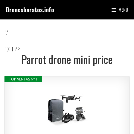
Saltar
Dronesbaratos.info
MENÚ
al
contenido
','
' ); } ?>
Parrot drone mini price
TOP VENTAS Nº 1