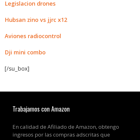
Legislacion drones
Hubsan zino vs jjrc x12
Aviones radiocontrol
Dji mini combo
[/su_box]
Trabajamos con Amazon
En calidad de Afiliado de Amazon, obtengo
ingresos por las compras adscritas que