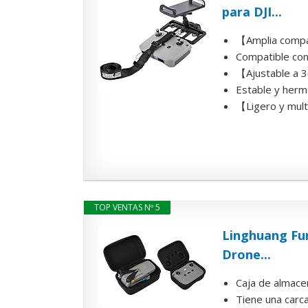
para DJI...
【Amplia compat
Compatible con
【Ajustable a 3
Estable y hermo
【Ligero y multi
TOP VENTAS Nº 5
Linghuang Fun
Drone...
Caja de almace
Tiene una carca