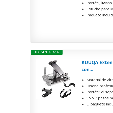
Portátil, livia
Estuche para Ma
Paquete incluid
TOP VENTAS Nº 6
KUUQA Extenso
con...
Material de alt
Diseño profesio
Portátil: el so
Solo 2 pasos p
El paquete incl