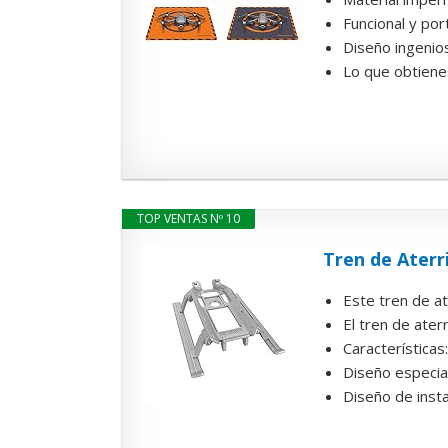
Funcional y por
Diseño ingenios
Lo que obtienes
TOP VENTAS Nº 10
Tren de Aterr
Este tren de at
El tren de ater
Características
Diseño especial 
Diseño de instal