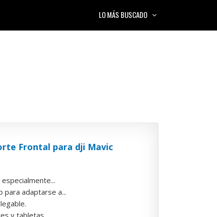
LO MÁS BUSCADO
te Frontal para dji Mavic
 especialmente...
o para adaptarse a...
plegable.
es y tabletas...