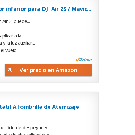
nferior para DJI Air 2S / Mavic...
Air 2; puede...
icar a la...
la luz auxiliar...
el vuelo
Ver precio en Amazon
til Alfombrilla de Aterrizaje
erficie de despegue y...
le de alta calidad con...