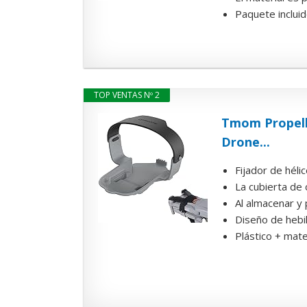
Paquete incluid
TOP VENTAS Nº 2
Tmom Propelle
Drone...
Fijador de hélic
La cubierta de 
Al almacenar y p
Diseño de hebil
Plástico + mate