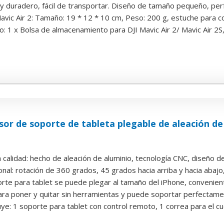
no y duradero, fácil de transportar. Diseño de tamaño pequeño, perf
vic Air 2: Tamaño: 19 * 12 * 10 cm, Peso: 200 g, estuche para co
o: 1 x Bolsa de almacenamiento para DJI Mavic Air 2/ Mavic Air 2S,1
r de soporte de tableta plegable de aleación de
a calidad: hecho de aleación de aluminio, tecnología CNC, diseño de a
nal: rotación de 360 grados, 45 grados hacia arriba y hacia abajo, a
porte para tablet se puede plegar al tamaño del iPhone, conveniente
ara poner y quitar sin herramientas y puede soportar perfectam
uye: 1 soporte para tablet con control remoto, 1 correa para el cu