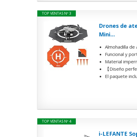
TOP VENTAS Nº 3
Drones de ater
Mini...
Almohadilla de a
Funcional y port
Material imperm
【Diseño perfect
El paquete incl
TOP VENTAS Nº 4
i-LEFANTE Sop