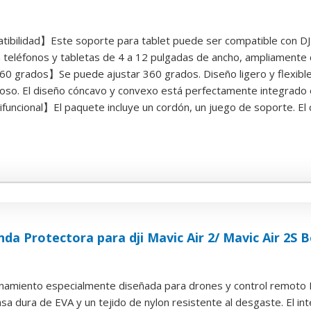
ibilidad】Este soporte para tablet puede ser compatible con DJI A
 teléfonos y tabletas de 4 a 12 pulgadas de ancho, ampliamente c
60 grados】Se puede ajustar 360 grados. Diseño ligero y flexible,
so. El diseño cóncavo y convexo está perfectamente integrado en 
funcional】El paquete incluye un cordón, un juego de soporte. El 
da Protectora para dji Mavic Air 2/ Mavic Air 2S
namiento especialmente diseñada para drones y control remoto DJI
sa dura de EVA y un tejido de nylon resistente al desgaste. El inter