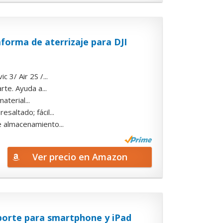
aforma de aterrizaje para DJI
 3/ Air 2S /...
rte. Ayuda a...
aterial...
altado; fácil...
e almacenamiento...
Ver precio en Amazon
oporte para smartphone y iPad