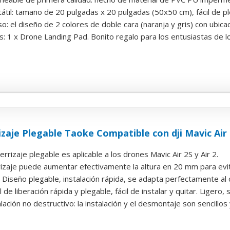
tátil: tamaño de 20 pulgadas x 20 pulgadas (50x50 cm), fácil de ple
o: el diseño de 2 colores de doble cara (naranja y gris) con ubicaci
: 1 x Drone Landing Pad. Bonito regalo para los entusiastas de l
izaje Plegable Taoke Compatible con dji Mavic Air
errizaje plegable es aplicable a los drones Mavic Air 2S y Air 2.
rizaje puede aumentar efectivamente la altura en 20 mm para evitar
: Diseño plegable, instalación rápida, se adapta perfectamente al c
de liberación rápida y plegable, fácil de instalar y quitar. Ligero, s
ación no destructivo: la instalación y el desmontaje son sencillos y