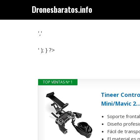
Saltar
Dronesbaratos.info
al
contenido
','
' ); } ?>
TOP VENTAS Nº 1
Tineer Contro
Mini/Mavic 2..
Soporte fronta
Diseño profesio
Fácil de transp
El material es 