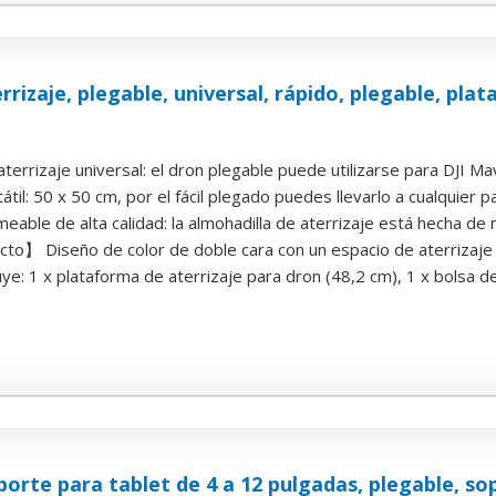
rizaje, plegable, universal, rápido, plegable, plat
terrizaje universal: el dron plegable puede utilizarse para DJI Mavic
átil: 50 x 50 cm, por el fácil plegado puedes llevarlo a cualquier pa
eable de alta calidad: la almohadilla de aterrizaje está hecha de m
o】 Diseño de color de doble cara con un espacio de aterrizaje res
uye: 1 x plataforma de aterrizaje para dron (48,2 cm), 1 x bolsa d
orte para tablet de 4 a 12 pulgadas, plegable, s