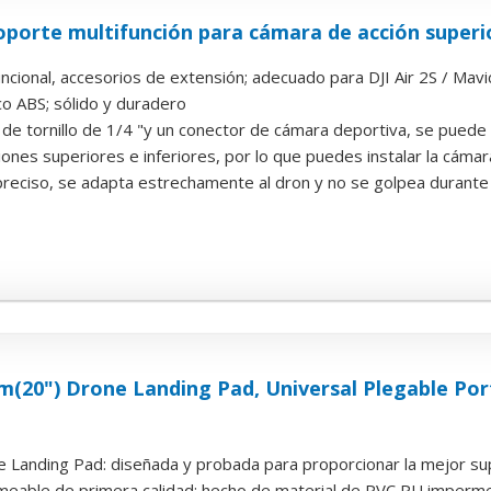
porte multifunción para cámara de acción superior i
ncional, accesorios de extensión; adecuado para DJI Air 2S / Mavic 
ico ABS; sólido y duradero
de tornillo de 1/4 "y un conector de cámara deportiva, se puede apl
nes superiores e inferiores, por lo que puedes instalar la cámara y 
reciso, se adapta estrechamente al dron y no se golpea durante 
20") Drone Landing Pad, Universal Plegable Portá
e Landing Pad: diseñada y probada para proporcionar la mejor sup
meable de primera calidad: hecho de material de PVC PU impermeab