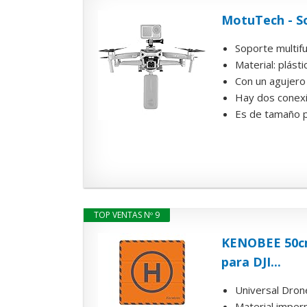
MotuTech - So
Soporte multifu
Material: plást
Con un agujero 
Hay dos conexio
Es de tamaño p
TOP VENTAS Nº 9
KENOBEE 50cm(
para DJI...
Universal Dron
Material imper