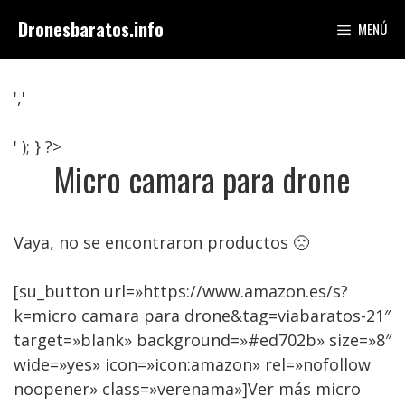
Saltar
Dronesbaratos.info
MENÚ
al
contenido
','
' ); } ?>
Micro camara para drone
Vaya, no se encontraron productos 🙁
[su_button url=»https://www.amazon.es/s?
k=micro camara para drone&tag=viabaratos-21″
target=»blank» background=»#ed702b» size=»8″
wide=»yes» icon=»icon:amazon» rel=»nofollow
noopener» class=»verenama»]Ver más micro