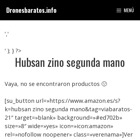
Saltar
Dronesbaratos.info
MENÚ
al
contenido
','
' ); } ?>
Hubsan zino segunda mano
Vaya, no se encontraron productos 🙁
[su_button url=»https://www.amazon.es/s?
k=hubsan zino segunda mano&tag=viabaratos-
21″ target=»blank» background=»#ed702b»
size=»8″ wide=»yes» icon=»icon:amazon»
rel=»nofollow noopener» class=»verenama»]Ver