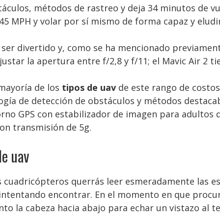
táculos, métodos de rastreo y deja 34 minutos de v
 45 MPH y volar por sí mismo de forma capaz y eludi
e ser divertido y, como se ha mencionado previamen
star la apertura entre f/2,8 y f/11; el Mavic Air 2 tie
 mayoría de los
tipos de uav
de este rango de costos
gía de detección de obstáculos y métodos destaca
torno GPS con estabilizador de imagen para adultos
con transmisión de 5g.
de uav
s cuadricópteros querrás leer esmeradamente las es
 intentando encontrar. En el momento en que procur
to la cabeza hacia abajo para echar un vistazo al te