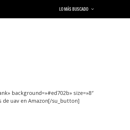
LO MÁS BUSCADO
lank» background=»#ed702b» size=»8″
s de uav en Amazon[/su_button]