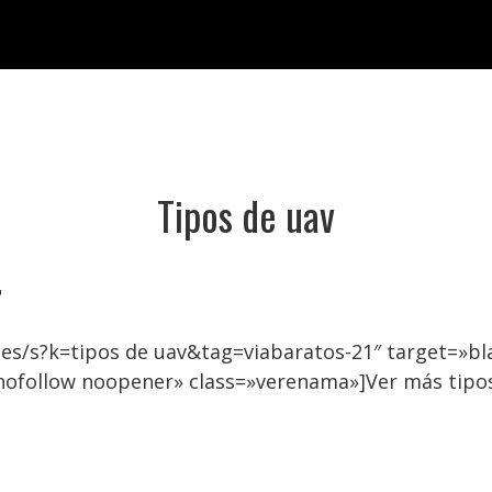
Tipos de uav

es/s?k=tipos de uav&tag=viabaratos-21″ target=»b
nofollow noopener» class=»verenama»]Ver más tipo